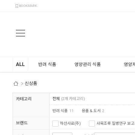
검색
BOOKMARK
ALL
반려 식품
영양관리 식품
영양제
신상품
카테고리
전체
(2개 카테고리)
반려 식품
11
용품 & 도서
2
브랜드
하선사료(주)
사육조류 질병연구 보고