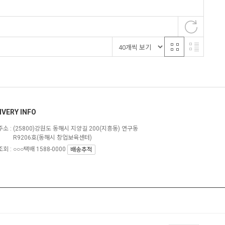
IVERY INFO
소 :
(25800)강원도 동해시 지양길 200(지흥동) 연구동
R9206호(동해시 창업보육센터)
회 : ○○○택배 1588-0000
배송추적